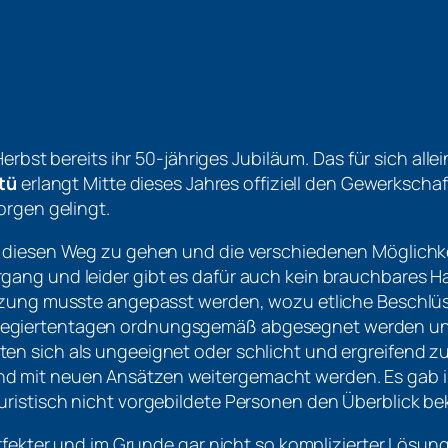
Herbst bereits ihr 50-jähriges Jubiläum. Das für sich all
tü
erlangt Mitte dieses Jahres offiziell den Gewerkschaf
orgen gelingt.
t diesen Weg zu gehen und die verschiedenen Möglichk
gang und leider gibt es dafür auch kein brauchbares H
atzung musste angepasst werden, wozu etliche Beschlüs
giertentagen ordnungsgemäß abgesegnet werden und ma
en sich als ungeeignet oder schlicht und ergreifend z
d mit neuen Ansätzen weitergemacht werden. Es gab 
uristisch nicht vorgebildete Personen den Überblick b
erfekter und im Grunde gar nicht so komplizierter Lösu