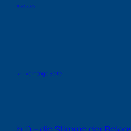
8. Mai 2023
←
Vorherige Seite
btü – die Stimme der Beleg