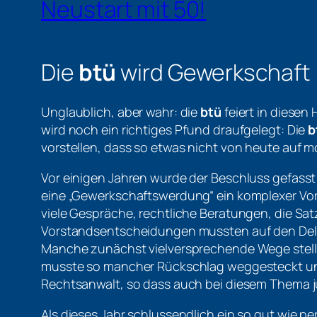
Neustart mit 50!
Die
btü
wird Gewerkschaft
Unglaublich, aber wahr: die
btü
feiert in diesen 
wird noch ein richtiges Pfund draufgelegt: Die
b
vorstellen, dass so etwas nicht von heute auf m
Vor einigen Jahren wurde der Beschluss gefass
eine „Gewerkschaftswerdung“ ein komplexer Vor
viele Gespräche, rechtliche Beratungen, die S
Vorstandsentscheidungen mussten auf den Dele
Manche zunächst vielversprechende Wege stellt
musste so mancher Rückschlag weggesteckt un
Rechtsanwalt, so dass auch bei diesem Thema j
Als dieses Jahr schlussendlich ein so gut wie p