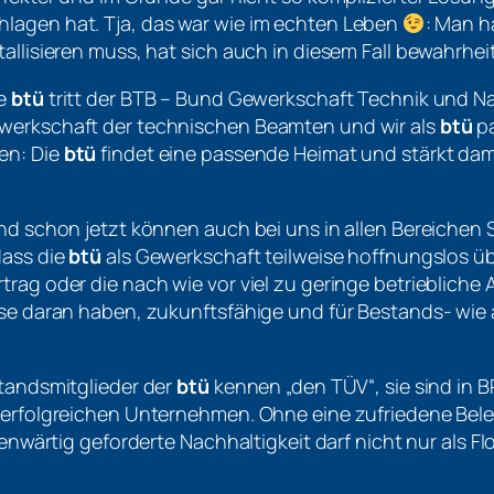
hlagen hat. Tja, das war wie im echten Leben
: Man h
allisieren muss, hat sich auch in diesem Fall bewahrheit
ie
btü
tritt der BTB – Bund Gewerkschaft Technik und N
ewerkschaft der technischen Beamten und wir als
btü
pa
en: Die
btü
findet eine passende Heimat und stärkt da
und schon jetzt können auch bei uns in allen Bereichen 
dass die
btü
als Gewerkschaft teilweise hoffnungslos ü
rag oder die nach wie vor viel zu geringe betriebliche 
sse daran haben, zukunftsfähige und für Bestands- wie 
standsmitglieder der
btü
kennen „den TÜV“, sie sind in 
 erfolgreichen Unternehmen. Ohne eine zufriedene Belegs
genwärtig geforderte Nachhaltigkeit darf nicht nur als Fl