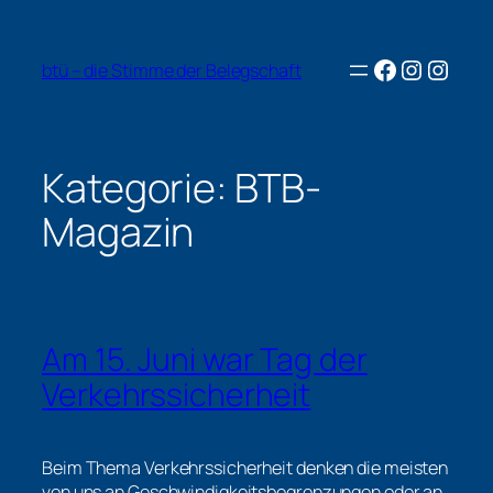
Zum
Inhalt
Facebook
Instagr
Insta
springen
btü – die Stimme der Belegschaft
Kategorie:
BTB-
Magazin
Am 15. Juni war Tag der
Verkehrssicherheit
Beim Thema Verkehrssicherheit denken die meisten
von uns an Geschwindigkeitsbegrenzungen oder an