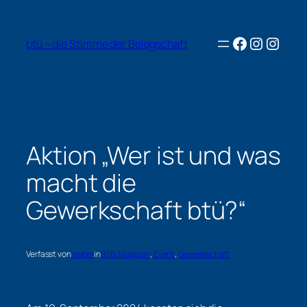
Zum
Inhalt
Facebook
Instagr
Insta
springen
btü – die Stimme der Belegschaft
Aktion „Wer ist und was
macht die
Gewerkschaft
btü
?“
Verfasst von
sieber
in
BTB-Magazin
, 
Event
, 
Gewerkschaft