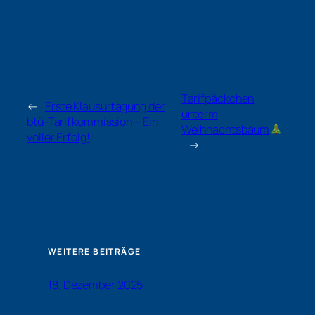
Tarifpäckchen
←
Erste Klausurtagung der
unterm
btü
-Tarifkommission – Ein
Weihnachtsbaum
voller Erfolg!
→
WEITERE BEITRÄGE
18. Dezember 2025