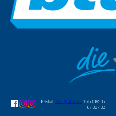
E-Mail:
Post@btue.de
Tel.: 01520 /
67 00 403