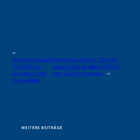
←
Aufsichtsratswahl
Gemeinsam stärker: Das 100.
TÜV SÜD AG –
Neumitglied der
btü
im BTB im
ein voller Erfolg
Jahr 2025 im Interview
→
für eure
btü
WEITERE BEITRÄGE